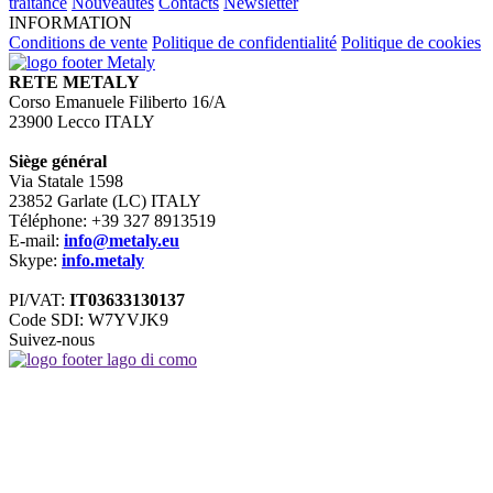
traitance
Nouveautés
Contacts
Newsletter
INFORMATION
Conditions de vente
Politique de confidentialité
Politique de cookies
RETE METALY
Corso Emanuele Filiberto 16/A
23900 Lecco ITALY
Siège général
Via Statale 1598
23852 Garlate (LC) ITALY
Téléphone: +39 327 8913519
E-mail:
info@metaly.eu
Skype:
info.metaly
PI/VAT:
IT03633130137
Code SDI: W7YVJK9
Suivez-nous